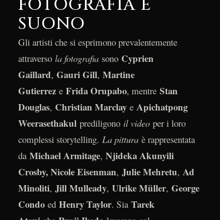
FOTOGRAFIA E
SUONO
Gli artisti che si esprimono prevalentemente
Cyprien
attraverso
la fotografia
sono
Gaillard
Gauri Gill
Martine
,
,
Gutierrez
Frida Orupabo
Stan
e
, mentre
Douglas
Christian Marclay
Apichatpong
,
e
Weerasethakul
prediligono
il video
per i loro
complessi storytelling.
La pittura
è rappresentata
Michael Armitage
Njideka Akunyili
da
,
Crosby, Nicole Eisenman
Julie Mehretu
Ad
,
,
Minoliti
Jill Mulleady
Ulrike Müller
George
,
,
,
Condo
Henry Taylor
Tarek
ed
. Sia