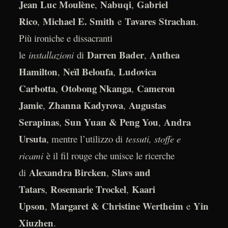
Jean Luc Moulène
Nabuqi
Gabriel
,
,
Rico
Michael E. Smith
Tavares
Strachan
,
e
.
Più ironiche e dissacranti
Darren Bader
Anthea
le
installazioni
di
,
Hamilton
Neïl Beloufa
Ludovica
,
,
Carbotta
Otobong Nkanga
Cameron
,
,
Jamie
Zhanna Kadyrova
Augustas
,
,
Serapinas
Sun Yuan & Peng You
Andra
,
,
Ursuta
, mentre l’utilizzo di
tessuti, stoffe e
ricami
è il fil rouge che unisce le ricerche
Alexandra Bircken
Slavs and
di
,
Tatars
Rosemarie Trockel
Kaari
,
,
Upson
Margaret & Christine Wertheim
Yin
,
e
Xiuzhen
.