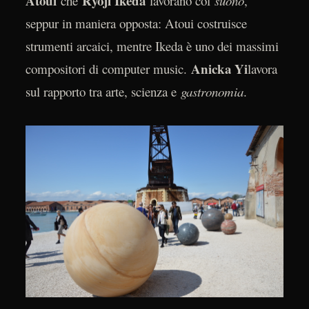
Atoui
Ryoji Ikeda
che
lavorano col
suono
,
seppur in maniera opposta: Atoui costruisce
strumenti arcaici, mentre Ikeda è uno dei massimi
Anicka Yi
compositori di computer music.
lavora
sul rapporto tra arte, scienza e
gastronomia
.