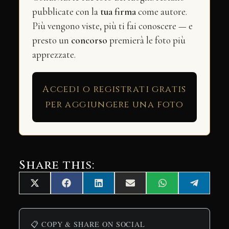
pubblicate con la
tua firma
come autore.
Più vengono viste, più ti fai conoscere — e
presto un
concorso
premierà le foto più
apprezzate.
Accedi o registrati gratis
per aggiungere una foto
Share this:
Share
Share
Share
Share
Share
Share
X
Facebook
LinkedIn
Email
WhatsApp
Telegra
on
on
on
on
on
on
(Twitter)
📋 COPY & SHARE ON SOCIAL