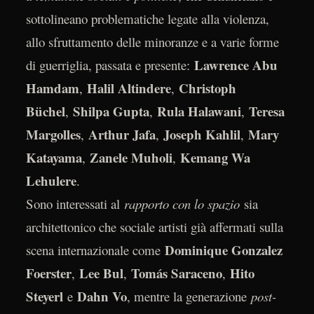
sottolineano problematiche legate alla violenza,
allo sfruttamento delle minoranze e a varie forme
Lawrence Abu
di guerriglia, passata e presente:
Hamdam
Halil Altindere
Christoph
,
,
Büchel
Shilpa Gupta
Rula Halawani
Teresa
,
,
,
Margolles
Arthur Jafa
Joseph Kahlil
Mary
,
,
,
Katayama
Zanele Muholi
Kemang Wa
,
,
Lehulere
.
Sono interessati al
rapporto con lo spazio
sia
architettonico che sociale artisti già affermati sulla
Dominique Gonzalez
scena internazionale come
Foerster
Lee Bul
Tomás Saraceno
Hito
,
,
,
Steyerl
Dahn Vo
e
, mentre la generazione
post-