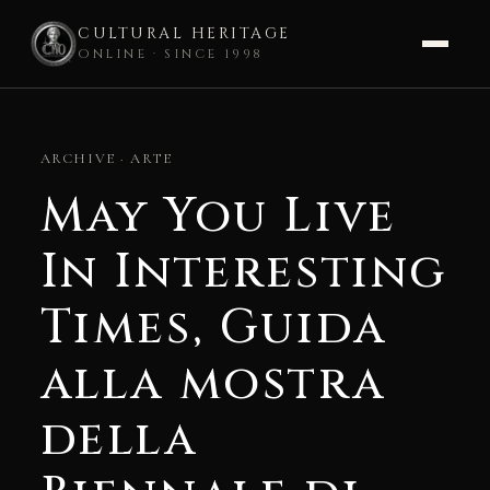
CULTURAL HERITAGE
ONLINE · SINCE 1998
Skip
to
ARCHIVE · ARTE
content
May You Live
In Interesting
Times, Guida
alla mostra
della