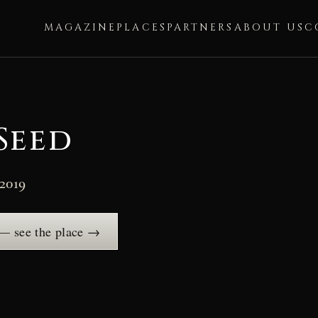
MAGAZINE
PLACES
PARTNERS
ABOUT US
C
Seed
 2019
— see the place →