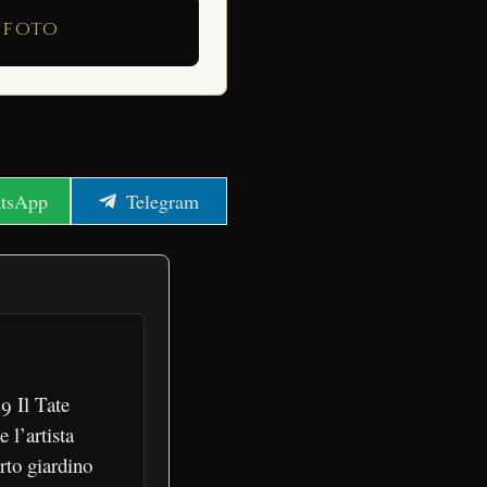
 foto
e
Share
tsApp
Telegram
on