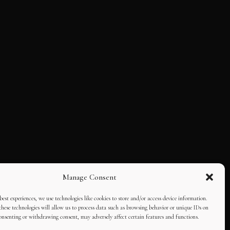
Manage Consent
best experiences, we use technologies like cookies to store and/or access device information.
hese technologies will allow us to process data such as browsing behavior or unique IDs on
consenting or withdrawing consent, may adversely affect certain features and functions.