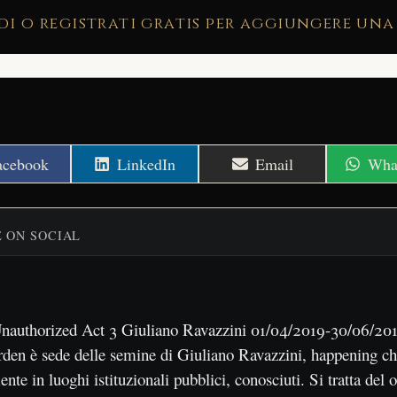
di o registrati gratis per aggiungere una
hare
Share
Share
Shar
acebook
LinkedIn
Email
Wha
n
on
on
on
E ON SOCIAL