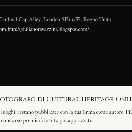
ardinal Cap Alley, London SE1 9JE, Regno Unito
com
http://giulianoravazzini.blogspot.com/
fotografo di Cultural Heritage Onl
i luoghi: restano pubblicate con la
tua firma
come autore. Più 
n
concorso
premierà le foto più apprezzate.