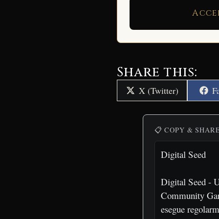
Acce
Share this:
Share
S
X (Twitter)
F
on
o
📋 COPY & SHAR