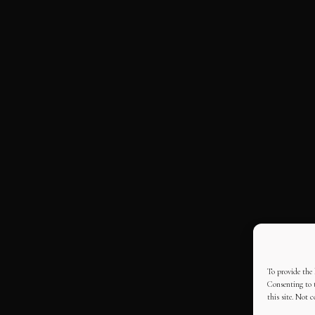
To provide the 
Consenting to t
this site. Not 