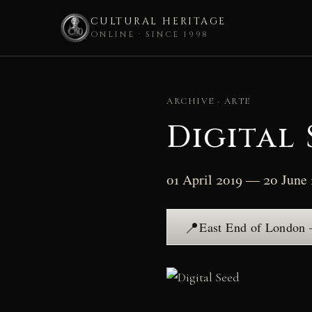
CULTURAL HERITAGE
ONLINE · SINCE 1998
Skip
to
ARCHIVE · ARTE
content
Digital 
01 April 2019 — 20 June
📍
East End of London 