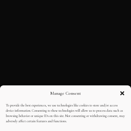
Manage Consent
To provide the best experiences, we use technologies like cookies to store and/or access
device information. Consenting to these technologies will allow us to process data such as
browsing behavior or unique IDs on this site. Not consenting or withdrawing consent, may
adversely affect certain features and functions.