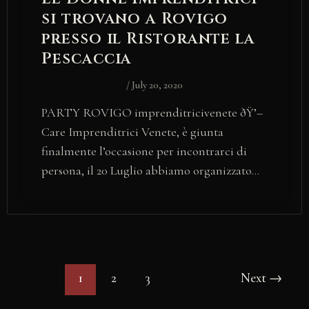
si trovano a Rovigo
presso il Ristorante la
Pescaccia
/
July 20, 2020
PARTY ROVIGO imprenditricivenete ðŸ’–
Care Imprenditrici Venete, è giunta
finalmente l’occasione per incontrarci di
persona, il 20 Luglio abbiamo organizzato…
1
2
3
Next
→