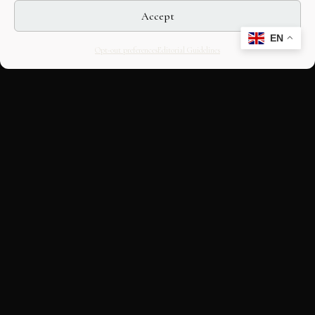
Accept
EN
Opt-out preferences
Editorial Guidelines
CULTURAL HERITAGE
ONLINE · SINCE 1998
An editorial project on Italian and