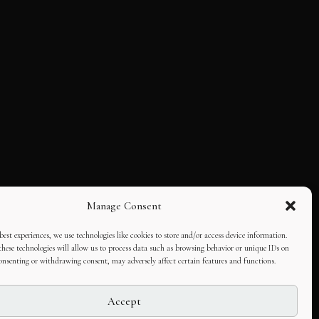
Manage Consent
best experiences, we use technologies like cookies to store and/or access device information.
hese technologies will allow us to process data such as browsing behavior or unique IDs on
consenting or withdrawing consent, may adversely affect certain features and functions.
Accept