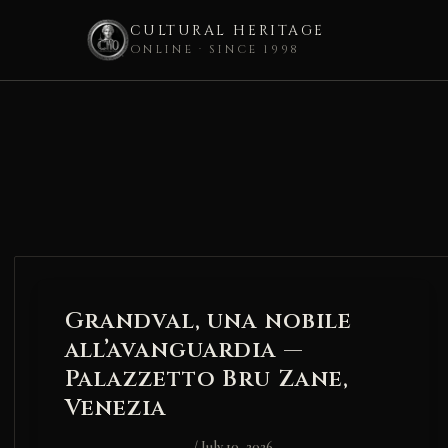
CULTURAL HERITAGE
ONLINE · SINCE 1998
Skip
to
content
Grandval, una nobile
all’avanguardia —
Palazzetto Bru Zane,
Venezia
/
July 10, 2026