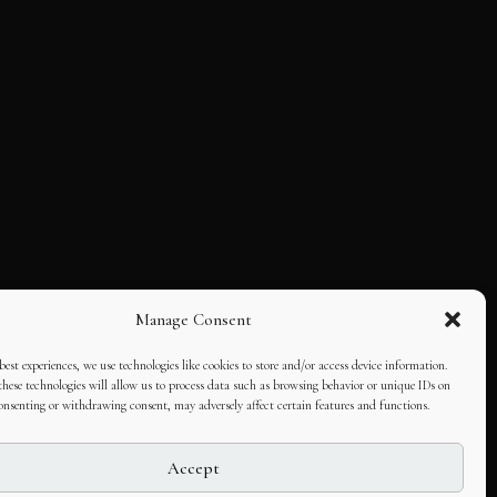
Manage Consent
best experiences, we use technologies like cookies to store and/or access device information.
hese technologies will allow us to process data such as browsing behavior or unique IDs on
consenting or withdrawing consent, may adversely affect certain features and functions.
Accept