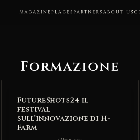
MAGAZINE
PLACES
PARTNERS
ABOUT US
C
Formazione
FutureShots24 il
festival
sull’innovazione di H-
Farm
/
May 9, 2024