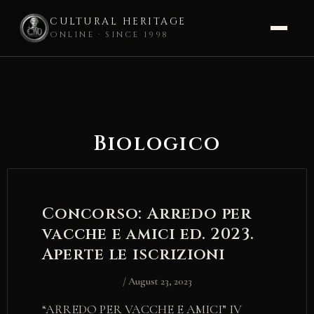
CULTURAL HERITAGE
ONLINE · SINCE 1998
Skip
to
content
Biologico
Concorso: Arredo per
vacche e amici ed. 2023.
Aperte le iscrizioni
/
August 23, 2023
“ARREDO PER VACCHE E AMICI” IV