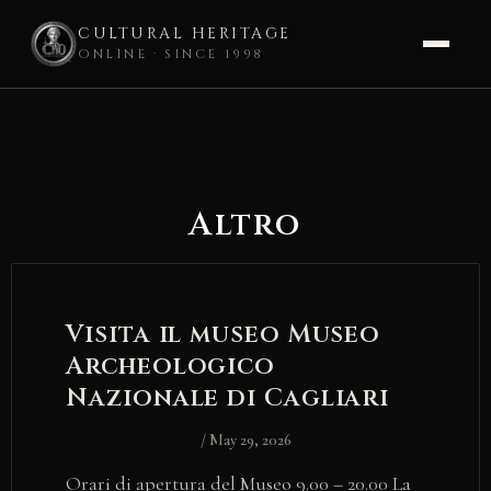
CULTURAL HERITAGE
ONLINE · SINCE 1998
Skip
to
content
Altro
Visita il museo Museo
Archeologico
Nazionale di Cagliari
/
May 29, 2026
Orari di apertura del Museo 9.00 – 20.00 La