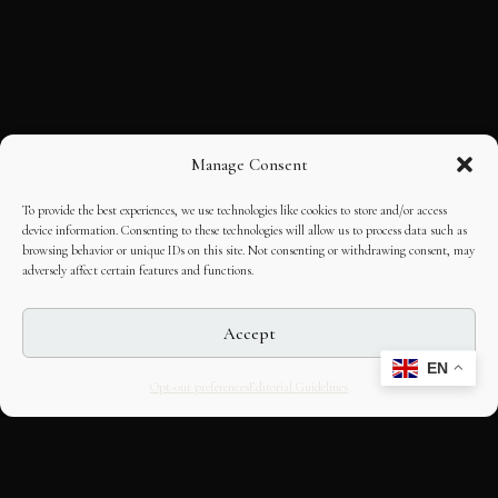
Manage Consent
To provide the best experiences, we use technologies like cookies to store and/or access
device information. Consenting to these technologies will allow us to process data such as
browsing behavior or unique IDs on this site. Not consenting or withdrawing consent, may
adversely affect certain features and functions.
Accept
EN
Opt-out preferences
Editorial Guidelines