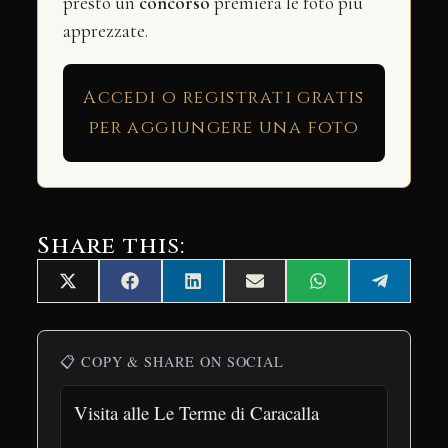
presto un
concorso
premierà le foto più
apprezzate.
Accedi o registrati gratis
per aggiungere una foto
Share this:
Share
Share
Share
Share
Share
Share
X
Facebook
LinkedIn
Email
WhatsApp
Telegra
on
on
on
on
on
on
(Twitter)
📋 COPY & SHARE ON SOCIAL