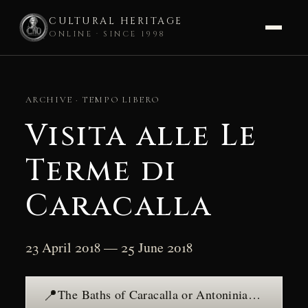
CULTURAL HERITAGE
ONLINE · SINCE 1998
Skip
to
ARCHIVE · TEMPO LIBERO
content
Visita alle Le
Terme di
Caracalla
23 April 2018 — 25 June 2018
📍
The Baths of Caracalla or Antoniniane — see the place →