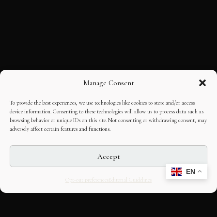
Manage Consent
To provide the best experiences, we use technologies like cookies to store and/or access
device information. Consenting to these technologies will allow us to process data such as
browsing behavior or unique IDs on this site. Not consenting or withdrawing consent, may
adversely affect certain features and functions.
Accept
EN
Opt-out preferences
Editorial Guidelines