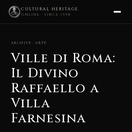
CULTURAL HERITAGE
ONLINE · SINCE 1998
Skip
to
ARCHIVE · ARTE
content
Ville di Roma:
Il Divino
Raffaello a
Villa
Farnesina