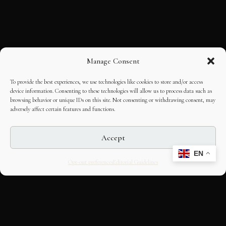
Manage Consent
To provide the best experiences, we use technologies like cookies to store and/or access
device information. Consenting to these technologies will allow us to process data such as
browsing behavior or unique IDs on this site. Not consenting or withdrawing consent, may
adversely affect certain features and functions.
Accept
EN
Opt-out preferences
Editorial Guidelines