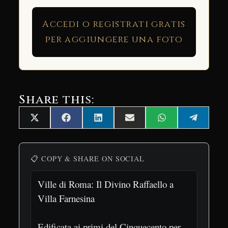
Accedi o registrati gratis
per aggiungere una foto
Share this:
Share
Share
Share
Share
Share
Share
X
Facebook
LinkedIn
Email
WhatsApp
Telegra
on
on
on
on
on
on
(Twitter)
📋 COPY & SHARE ON SOCIAL