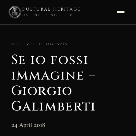
CULTURAL HERITAGE
ONLINE · SINCE 1998
Skip
to
ARCHIVE · FOTOGRAFIA
content
Se io fossi
immagine –
Giorgio
Galimberti
24 April 2018