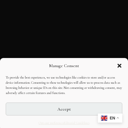
Manage Consent
To provide the best experiences, we use technologies like cookies to store and/or access
device information. Consenting to these technologies will allow us to process data such as
browsing behavior or unique IDs on this site. Not consenting or withdrawing consent, may
adversely affect certain features and functions.
Accept
EN
Opt-out preferences
Editorial Guidelines