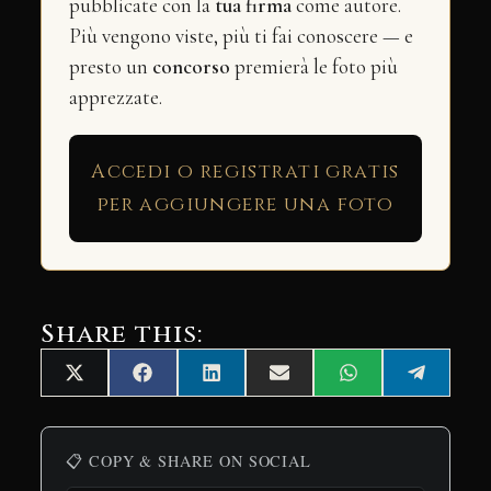
pubblicate con la
tua firma
come autore.
Più vengono viste, più ti fai conoscere — e
presto un
concorso
premierà le foto più
apprezzate.
Accedi o registrati gratis
per aggiungere una foto
Share this:
Share
Share
Share
Share
Share
Share
X
Facebook
LinkedIn
Email
WhatsApp
Telegra
on
on
on
on
on
on
(Twitter)
📋 COPY & SHARE ON SOCIAL