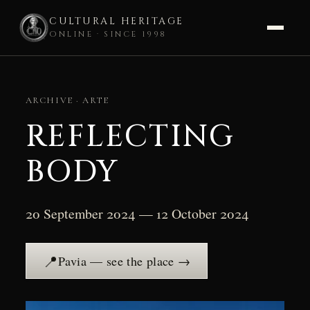
CULTURAL HERITAGE
ONLINE · SINCE 1998
Skip
to
ARCHIVE · ARTE
content
REFLECTING
BODY
20 September 2024 — 12 October 2024
📍
Pavia — see the place →