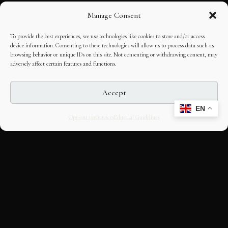
Manage Consent
To provide the best experiences, we use technologies like cookies to store and/or access
device information. Consenting to these technologies will allow us to process data such as
browsing behavior or unique IDs on this site. Not consenting or withdrawing consent, may
adversely affect certain features and functions.
Accept
EN
Opt-out preferences
Editorial Guidelines