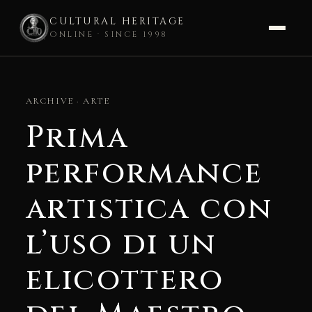
CULTURAL HERITAGE
ONLINE · SINCE 1998
Skip
to
ARCHIVE · ARTE
content
Prima
performance
artistica con
l’uso di un
elicottero