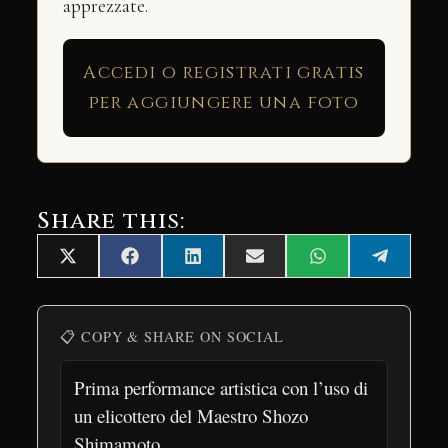
apprezzate.
Accedi o registrati gratis
per aggiungere una foto
Share this:
Share
Share
Share
Share
Share
Share
X
Facebook
LinkedIn
Email
WhatsApp
Telegra
on
on
on
on
on
on
(Twitter)
📋 COPY & SHARE ON SOCIAL