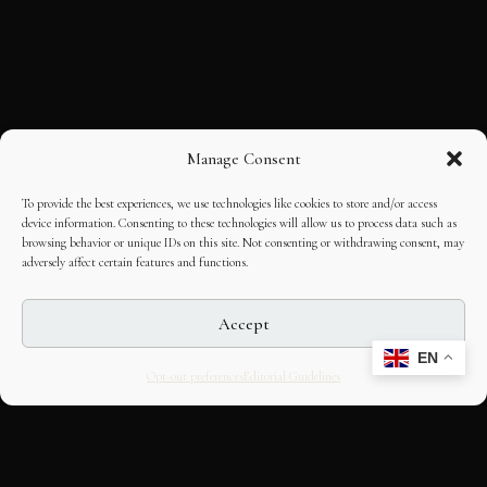
Manage Consent
To provide the best experiences, we use technologies like cookies to store and/or access
device information. Consenting to these technologies will allow us to process data such as
browsing behavior or unique IDs on this site. Not consenting or withdrawing consent, may
adversely affect certain features and functions.
Accept
EN
Opt-out preferences
Editorial Guidelines