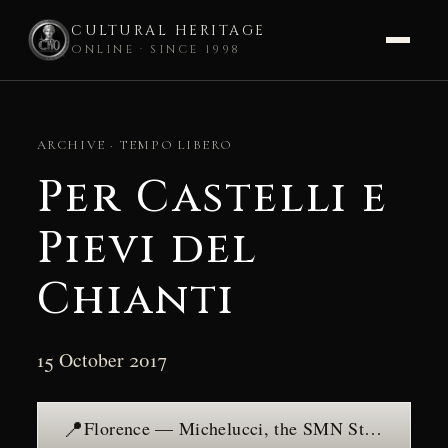
CULTURAL HERITAGE
ONLINE · SINCE 1998
Skip
to
ARCHIVE · TEMPO LIBERO
content
Per Castelli e
Pievi del
Chianti
15 October 2017
📍
Florence — Michelucci, the SMN Station and Organic Rationalism — see the place →