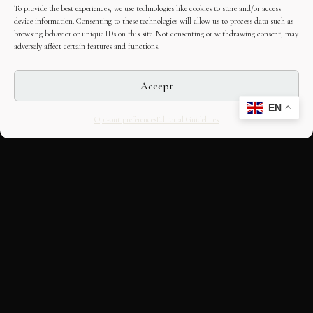
To provide the best experiences, we use technologies like cookies to store and/or access
device information. Consenting to these technologies will allow us to process data such as
browsing behavior or unique IDs on this site. Not consenting or withdrawing consent, may
adversely affect certain features and functions.
Accept
EN
Opt-out preferences
Editorial Guidelines