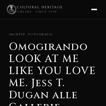
CULTURAL HERITAGE
ONLINE · SINCE 1998
Skip
to
ARCHIVE · FOTOGRAFIA
content
Omogirando
LOOK AT ME
LIKE YOU LOVE
ME. Jess T.
Dugan alle