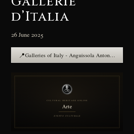
Gallerie
d’Italia
26 June 2025
📍
Galleries of Italy - Anguissola Antona Travers Palace - Brentani Palace — see the place →