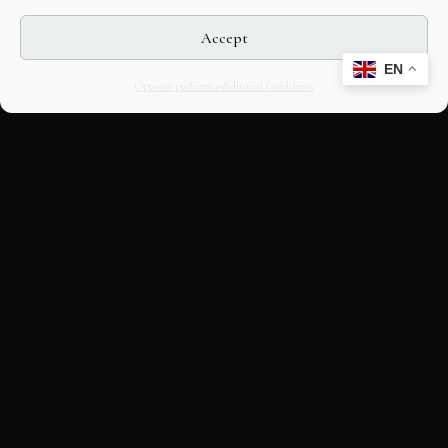
Accept
EN
Opt-out preferences
Editorial Guidelines
CULTURAL HERITAGE
ONLINE · SINCE 1998
An editorial project on Italian and