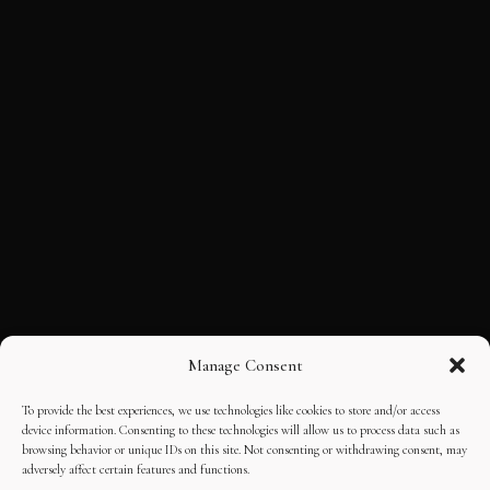
Manage Consent
To provide the best experiences, we use technologies like cookies to store and/or access
device information. Consenting to these technologies will allow us to process data such as
browsing behavior or unique IDs on this site. Not consenting or withdrawing consent, may
adversely affect certain features and functions.