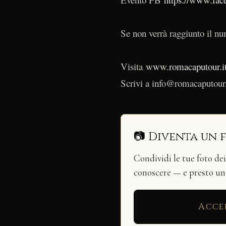
Se non verrà raggiunto il num
Visita
www.romacaputour.i
Scrivi a info@romacaputour.
📷 Diventa un 
Condividi le tue foto de
conoscere — e presto u
Acce