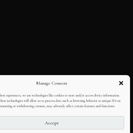
Manage Consent
best experiences, we use technologies like cookies to store and/or access device information.
hese technologies will allow us to process data such as browsing behavior or unique IDs on
consenting or withdrawing consent, may adversely affect certain features and functions.
Accept