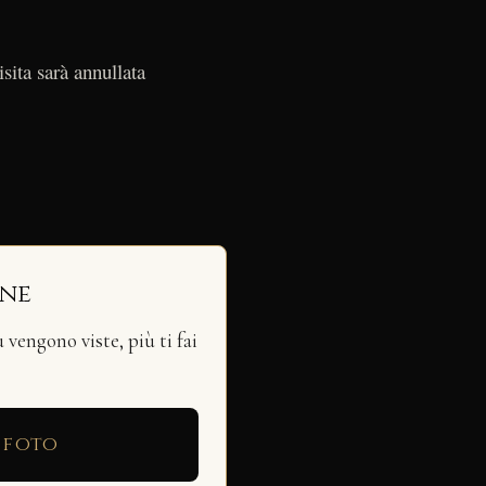
sita sarà annullata
ine
vengono viste, più ti fai
 foto