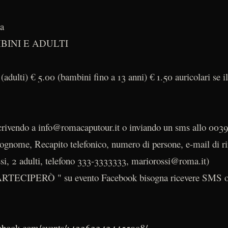
ca
BINI E ADULTI
(adulti) € 5.00 (bambini fino a 13 anni) € 1.50 auricolari se 
crivendo a info@romacaputour.it o inviando un sms allo 00
ognome, Recapito telefonico, numero di persone, e-mail di ri
si, 2 adulti, telefono 333-3333333, mariorossi@roma.it)
PARTECIPERÒ " su evento Facebook bisogna ricevere SMS o
cebook.com/events/1422622424455098/