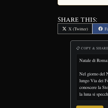
Share this:
Share
S
X (Twitter)
F
on
o
📋 COPY & SHAR