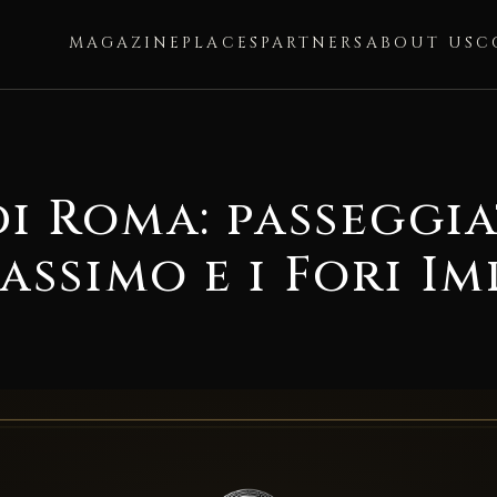
MAGAZINE
PLACES
PARTNERS
ABOUT US
C
di Roma: passeggia
ssimo e i Fori Im