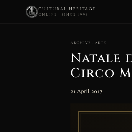
CULTURAL HERITAGE
ONLINE · SINCE 1998
Skip
to
ARCHIVE · ARTE
content
Natale 
Circo Ma
21 April 2017