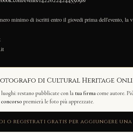
ero minimo di iscritti entro il giovedi prima dell'evento, la vi
t
it
fotografo di Cultural Heritage Onl
i luoghi: restano pubblicate con la
tua firma
come autore. Più 
n
concorso
premierà le foto più apprezzate.
di o registrati gratis per aggiungere una