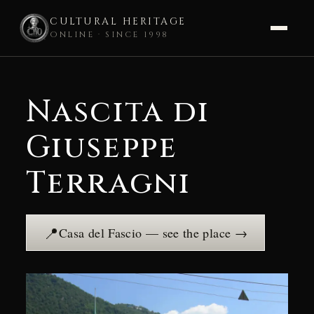
CULTURAL HERITAGE
ONLINE · SINCE 1998
Skip
to
Nascita di
content
Giuseppe
Terragni
📍
Casa del Fascio — see the place →