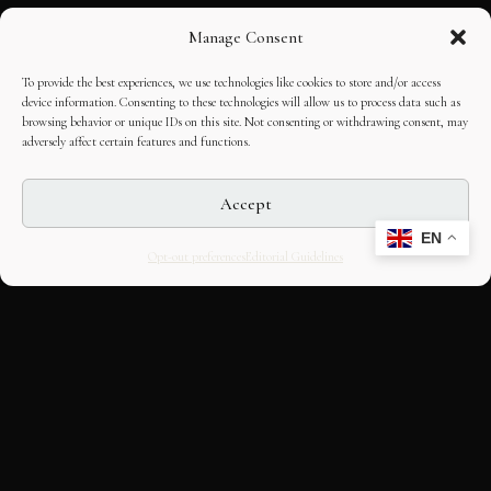
Manage Consent
To provide the best experiences, we use technologies like cookies to store and/or access
device information. Consenting to these technologies will allow us to process data such as
browsing behavior or unique IDs on this site. Not consenting or withdrawing consent, may
adversely affect certain features and functions.
Accept
EN
Opt-out preferences
Editorial Guidelines