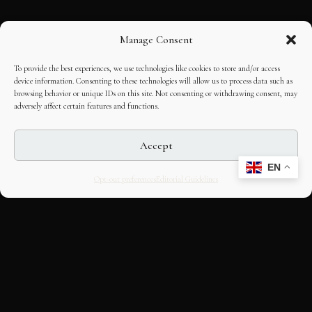
Manage Consent
To provide the best experiences, we use technologies like cookies to store and/or access
device information. Consenting to these technologies will allow us to process data such as
browsing behavior or unique IDs on this site. Not consenting or withdrawing consent, may
adversely affect certain features and functions.
Accept
EN
Opt-out preferences
Editorial Guidelines