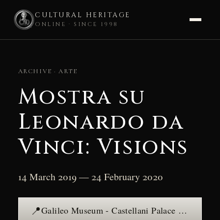
CULTURAL HERITAGE
ONLINE · SINCE 1998
Skip
to
ARCHIVE · ARTE
content
Mostra su
Leonardo da
Vinci: Visions
14 March 2019 — 24 February 2020
📍
Galileo Museum - Castellani Palace — see the place →