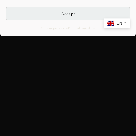
Accept
EN
Opt-out preferences
Editorial Guidelines
CULTURAL HERITAGE
ONLINE · SINCE 1998