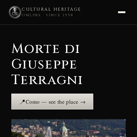
CULTURAL HERITAGE
ONLINE · SINCE 1998
Skip
to
Morte di
content
Giuseppe
Terragni
📍
Como — see the place →