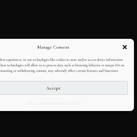
Manage Consent
best experiences, we use technologies like cookies to store and/or access device information.
hese technologies will allow us to process data such as browsing behavior or unique IDs on
consenting or withdrawing consent, may adversely affect certain features and functions.
Accept
Opt-out preferences
Editorial Guidelines