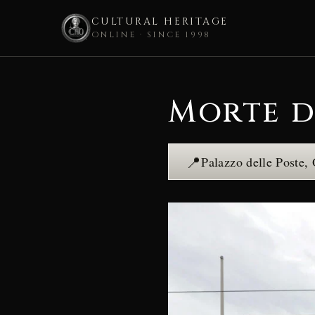
CULTURAL HERITAGE
ONLINE · SINCE 1998
Skip
to
Morte d
content
📍
Palazzo delle Poste