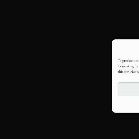
To provide the 
Consenting to t
this site. Not 