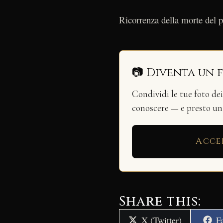
Ricorrenza della morte del pr
📷 Diventa un 
Condividi le tue foto de
conoscere — e presto u
Acce
Share this:
Share
S
X (Twitter)
F