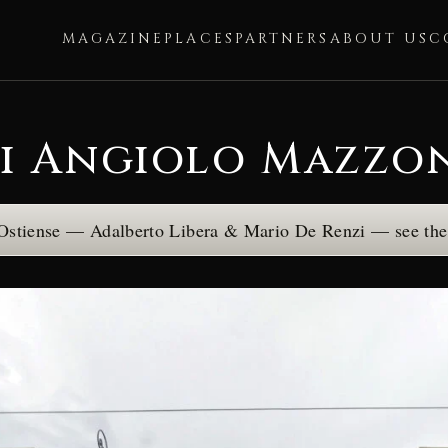
MAGAZINE
PLACES
PARTNERS
ABOUT US
C
i Angiolo Mazzo
, Ostiense — Adalberto Libera & Mario De Renzi — see th