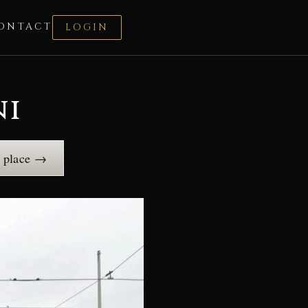
ONTACT
LOGIN
ni
e place →