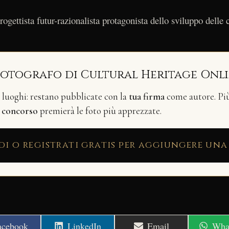
ogettista futur-razionalista protagonista dello sviluppo delle 
fotografo di Cultural Heritage Onl
i luoghi: restano pubblicate con la
tua firma
come autore. Più 
n
concorso
premierà le foto più apprezzate.
di o registrati gratis per aggiungere una
hare
Share
Share
Shar
acebook
LinkedIn
Email
Wha