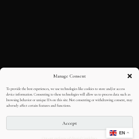
Manage Consent
To provide the best experiences, we use technologies like cookies to store and/or access
device information. Consenting to these technologies will allow us to process data such as
browsing behavior or unique IDs on this site. Not consenting or withdrawing consent, may
adversely affect certain features and functions.
Accept
EN
Opt-out preferences
Editorial Guidelines