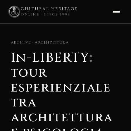
CULTURAL HERITAGE
ONLINE · SINCE 1998
Skip
to
ARCHIVE · ARCHITETTURA
content
In-LIBERTY:
tour
esperienziale
tra
architettura