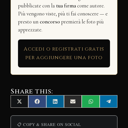
pubblicate con la
tua firma
come autore.
Più vengono viste, più ti fai conoscere — e
presto un
concorso
premierà le foto più
apprezzate.
Accedi o registrati gratis
per aggiungere una foto
Share this:
Share
Share
Share
Share
Share
Share
X
Facebook
LinkedIn
Email
WhatsApp
Telegra
on
on
on
on
on
on
(Twitter)
📋 COPY & SHARE ON SOCIAL