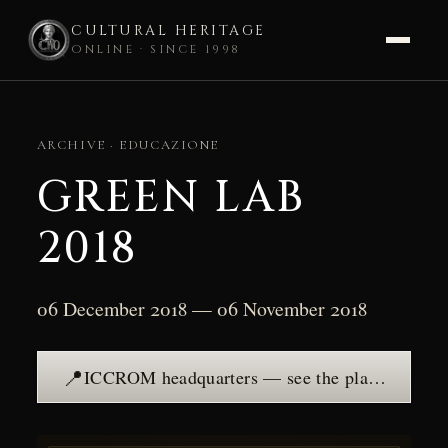
CULTURAL HERITAGE
ONLINE · SINCE 1998
Skip
to
ARCHIVE · EDUCAZIONE
content
GREEN LAB
2018
06 December 2018 — 06 November 2018
📍
ICCROM headquarters — see the place →