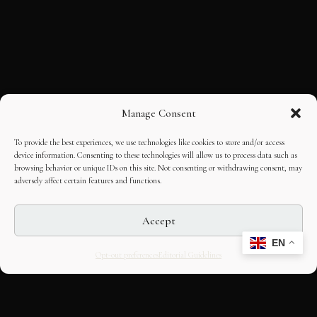
Manage Consent
To provide the best experiences, we use technologies like cookies to store and/or access
device information. Consenting to these technologies will allow us to process data such as
browsing behavior or unique IDs on this site. Not consenting or withdrawing consent, may
adversely affect certain features and functions.
Accept
EN
Opt-out preferences
Editorial Guidelines