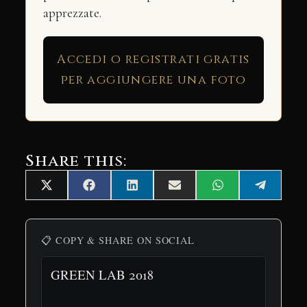
apprezzate.
Accedi o registrati gratis
per aggiungere una foto
Share this:
Share
Share
Share
Share
Share
Share
X
Facebook
LinkedIn
Email
WhatsApp
Telegra
on
on
on
on
on
on
(Twitter)
📋 COPY & SHARE ON SOCIAL