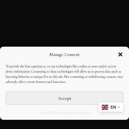
Manage Consent
To provide the best experiences, we use technologies like cookies to store and/or access
device information. Consenting to these technologies will allow us to process data such as
browsing behavior or unique IDs on this site. Not consenting or withdrawing consent, may
adversely affect certain features and functions.
Accept
EN
Opt-out preferences
Editorial Guidelines