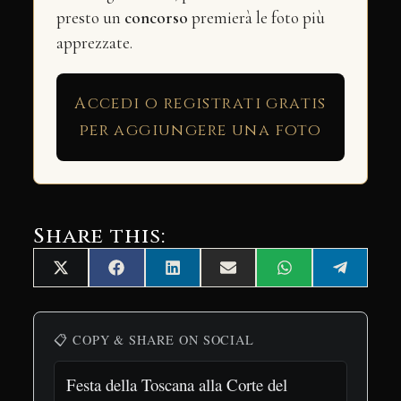
presto un
concorso
premierà le foto più
apprezzate.
Accedi o registrati gratis
per aggiungere una foto
Share this:
Share
Share
Share
Share
Share
Share
X
Facebook
LinkedIn
Email
WhatsApp
Telegra
on
on
on
on
on
on
(Twitter)
📋 COPY & SHARE ON SOCIAL