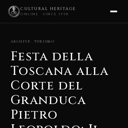
CULTURAL HERITAGE
ONLINE · SINCE 1998
Skip
to
ARCHIVE · TURISMO
content
Festa della
Toscana alla
Corte del
Granduca
Pietro