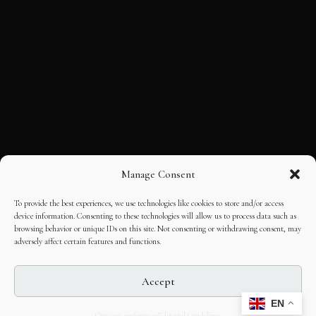
Manage Consent
To provide the best experiences, we use technologies like cookies to store and/or access
device information. Consenting to these technologies will allow us to process data such as
browsing behavior or unique IDs on this site. Not consenting or withdrawing consent, may
adversely affect certain features and functions.
Accept
EN
Opt-out preferences
Editorial Guidelines