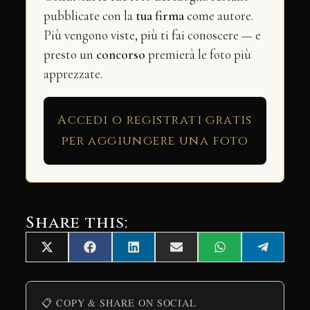
pubblicate con la
tua firma
come autore.
Più vengono viste, più ti fai conoscere — e
presto un
concorso
premierà le foto più
apprezzate.
Accedi o registrati gratis
per aggiungere una foto
Share this:
Share
Share
Share
Share
Share
Share
X
Facebook
LinkedIn
Email
WhatsApp
Telegra
on
on
on
on
on
on
(Twitter)
📋 COPY & SHARE ON SOCIAL