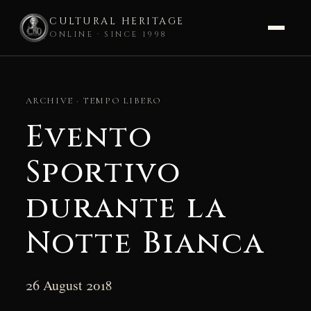
CULTURAL HERITAGE
ONLINE · SINCE 1998
Skip
to
ARCHIVE · TEMPO LIBERO
content
Evento
Sportivo
durante la
Notte Bianca
26 August 2018