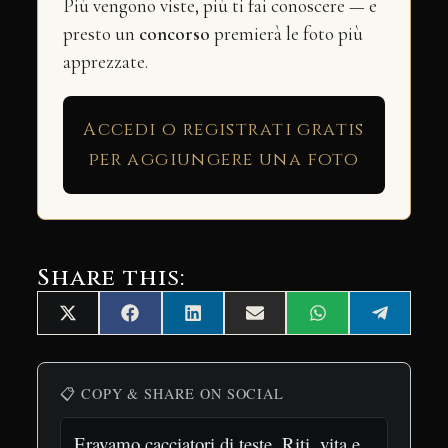
Più vengono viste, più ti fai conoscere — e
presto un
concorso
premierà le foto più
apprezzate.
Accedi o registrati gratis
per aggiungere una foto
Share this:
Share
Share
Share
Share
Share
Share
X
Facebook
LinkedIn
Email
WhatsApp
Telegra
on
on
on
on
on
on
(Twitter)
📋 COPY & SHARE ON SOCIAL