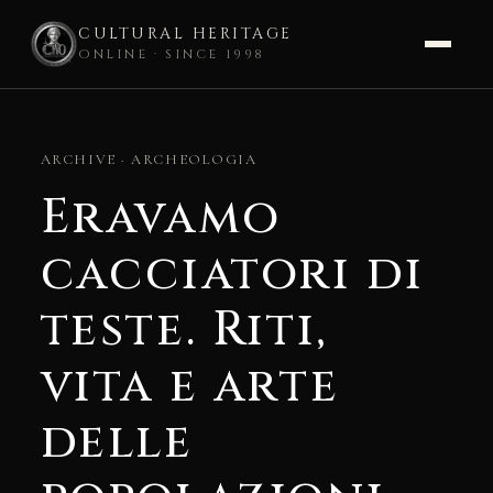
CULTURAL HERITAGE
ONLINE · SINCE 1998
Skip
to
ARCHIVE · ARCHEOLOGIA
content
Eravamo
cacciatori di
teste. Riti,
vita e arte
delle