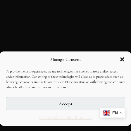
Manage Consent
To provide the best experiences, we use technologies like cookies to store and/or access
device information. Consenting to these technologies will allow us to process data such as
browsing behavior or unique IDs on this site. Not consenting or withdrawing consent, may
adversely affect certain features and functions.
Accept
EN
Opt-out preferences
Editorial Guidelines