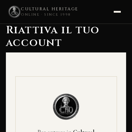
CULTURAL HERITAGE
ONLINE · SINCE 1998
Riattiva il tuo
Vai
al
account
contenuto