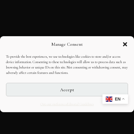
Manage Consent
To provide the best experiences, we use technologies like cookies to store and/or access
device information. Consenting to these technologies will allow us to process data such as
browsing behavior or unique IDs on this site. Not consenting or withdrawing consent, may
adversely affect certain features and functions.
Accept
EN
Opt-out preferences
Editorial Guidelines