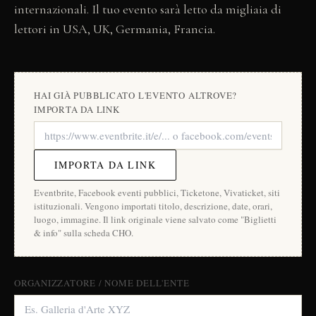
internazionali. Il tuo evento sarà letto da migliaia di
lettori in USA, UK, Germania, Francia.
HAI GIÀ PUBBLICATO L'EVENTO ALTROVE?
IMPORTA DA LINK
IMPORTA DA LINK
Eventbrite, Facebook eventi pubblici, Ticketone, Vivaticket, siti
istituzionali. Vengono importati titolo, descrizione, date, orari,
luogo, immagine. Il link originale viene salvato come "Biglietti
& info" sulla scheda CHO.
ORGANIZZATORE / NOME DELL'ENTE