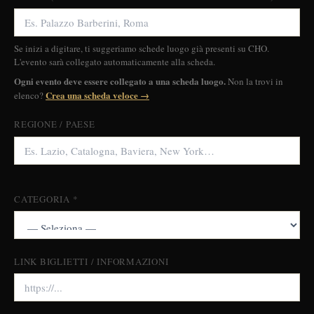
Se inizi a digitare, ti suggeriamo schede luogo già presenti su CHO.
L'evento sarà collegato automaticamente alla scheda.
Ogni evento deve essere collegato a una scheda luogo.
Non la trovi in
Crea una scheda veloce →
elenco?
REGIONE / PAESE
CATEGORIA *
LINK BIGLIETTI / INFORMAZIONI