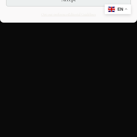
EN
Opt-out preferences
Editorial Guidelines
CULTURAL HERITAGE
ONLINE · SINCE 1998
An editorial project on Italian and
European cultural heritage, operated by