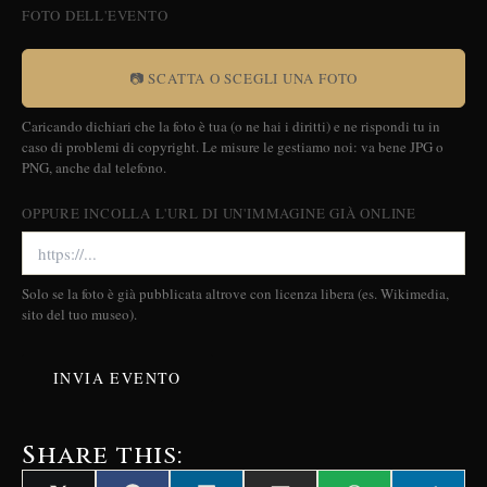
FOTO DELL'EVENTO
📷 SCATTA O SCEGLI UNA FOTO
Caricando dichiari che la foto è tua (o ne hai i diritti) e ne rispondi tu in
caso di problemi di copyright. Le misure le gestiamo noi: va bene JPG o
PNG, anche dal telefono.
OPPURE INCOLLA L'URL DI UN'IMMAGINE GIÀ ONLINE
Solo se la foto è già pubblicata altrove con licenza libera (es. Wikimedia,
sito del tuo museo).
INVIA EVENTO
Share this: