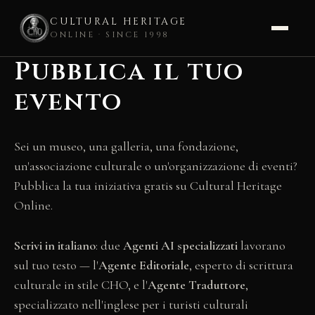
CULTURAL HERITAGE
ONLINE · SINCE 1998
Pubblica il tuo
Vai
al
evento
contenuto
Sei un museo, una galleria, una fondazione,
un'associazione culturale o un'organizzazione di eventi?
Pubblica la tua iniziativa gratis su Cultural Heritage
Online.
Scrivi in italiano
: due
Agenti AI specializzati
lavorano
sul tuo testo — l'
Agente Editoriale
, esperto di scrittura
culturale in stile CHO, e l'
Agente Traduttore
,
specializzato nell'inglese per i turisti culturali