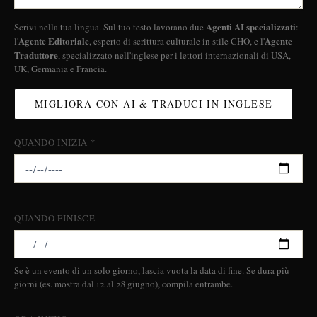
Agenti AI specializzati
Scrivi nella tua lingua. Sul tuo testo lavorano due
:
Agente Editoriale
Agente
l'
, esperto di scrittura culturale in stile CHO, e l'
Traduttore
, specializzato nell'inglese per i lettori internazionali di USA,
UK, Germania e Francia.
MIGLIORA CON AI & TRADUCI IN INGLESE
QUANDO INIZIA *
QUANDO FINISCE
Se è un evento di un solo giorno, lascia vuota la data di fine. Se dura più
giorni (es. mostra dal 12 al 28 giugno), compila entrambe.