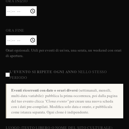
ORA INIZIO
ORA FINE
Orari opzionali. Utili per eventi di un'ora, una serata, un weekend con orari
di apertura.
L'EVENTO SI RIPETE OGNI ANNO
NELLO STESSO
PERIODO
Eventi ricorrenti con date o orari diversi
(settimanali, mensili,
multi-data variabile): pubblica la prima occorrenza, poi dalla pagina
del tuo evento clicca
"Clona evento"
per creare una nuova scheda
con i dati pre-compilati. Modifica solo data e orario, e pubblicala
come istanza separata. Ogni clone è indipendente.
LUOGO (TESTO LIBERO O NOME DEL SITO CULTURALE)