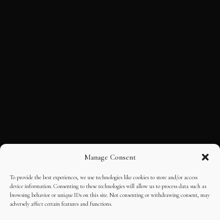
Manage Consent
To provide the best experiences, we use technologies like cookies to store and/or access
device information. Consenting to these technologies will allow us to process data such as
browsing behavior or unique IDs on this site. Not consenting or withdrawing consent, may
adversely affect certain features and functions.