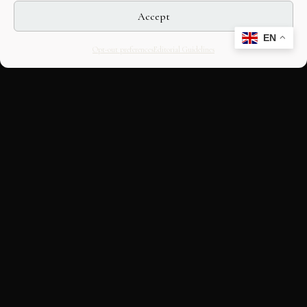
Accept
EN
Opt-out preferences
Editorial Guidelines
CULTURAL HERITAGE
ONLINE · SINCE 1998
An editorial project on Italian and