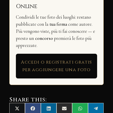
Online
Condividi le tue foto dei luoghi: restano
pubblicate con la
tua firma
come autore.
Più vengono viste, più ti fai conoscere — e
presto un
concorso
premierà le foto più
apprezzate.
Accedi o registrati gratis
per aggiungere una foto
Share this:
Share
Share
Share
Share
Share
Share
X
Facebook
LinkedIn
Email
WhatsApp
Telegra