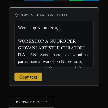
on
on
on
on
on
on
(Twitter)
📋 COPY & SHARE ON SOCIAL
Copy text
FACEBOOK EVENT