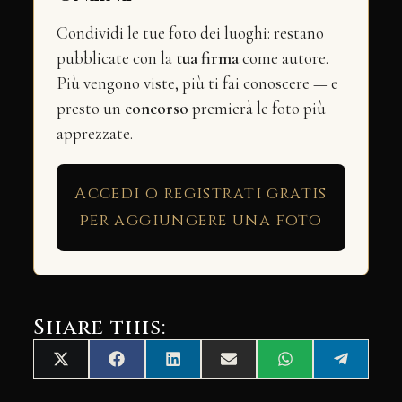
Condividi le tue foto dei luoghi: restano
pubblicate con la
tua firma
come autore.
Più vengono viste, più ti fai conoscere — e
presto un
concorso
premierà le foto più
apprezzate.
Accedi o registrati gratis
per aggiungere una foto
Share this:
Share
Share
Share
Share
Share
Share
X
Facebook
LinkedIn
Email
WhatsApp
Telegra
on
on
on
on
on
on
(Twitter)