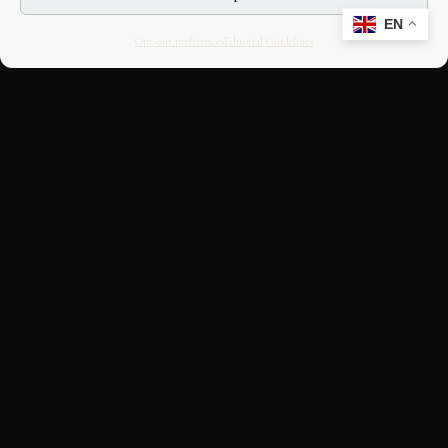
EN
Opt-out preferences
Editorial Guidelines
CULTURAL HERITAGE
ONLINE · SINCE 1998
An editorial project on Italian and
European cultural heritage, operated by