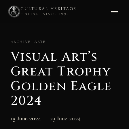
CULTURAL HERITAGE
ONLINE · SINCE 1998
Skip
to
ARCHIVE · ARTE
content
Visual Art’s
Great Trophy
Golden Eagle
2024
15 June 2024 — 23 June 2024