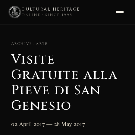
CULTURAL HERITAGE
ONLINE · SINCE 1998
Skip
to
ARCHIVE · ARTE
content
Visite
Gratuite alla
Pieve di San
Genesio
02 April 2017 — 28 May 2017