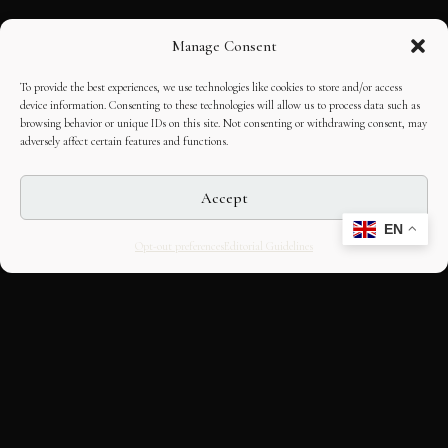
Manage Consent
To provide the best experiences, we use technologies like cookies to store and/or access
device information. Consenting to these technologies will allow us to process data such as
browsing behavior or unique IDs on this site. Not consenting or withdrawing consent, may
adversely affect certain features and functions.
Accept
EN
Opt-out preferences
Editorial Guidelines