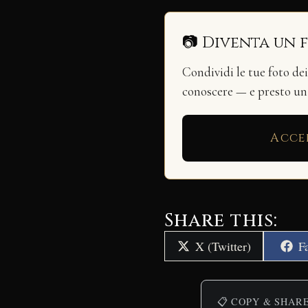
📷 Diventa un 
Condividi le tue foto de
conoscere — e presto u
Acce
Share this:
Share
S
X (Twitter)
F
on
o
📋 COPY & SHAR