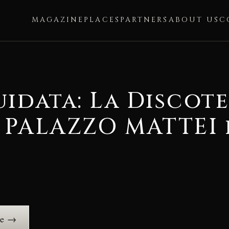
MAGAZINE
PLACES
PARTNERS
ABOUT US
C
uidata: La Discot
n PALAZZO MATTEI 
ce →