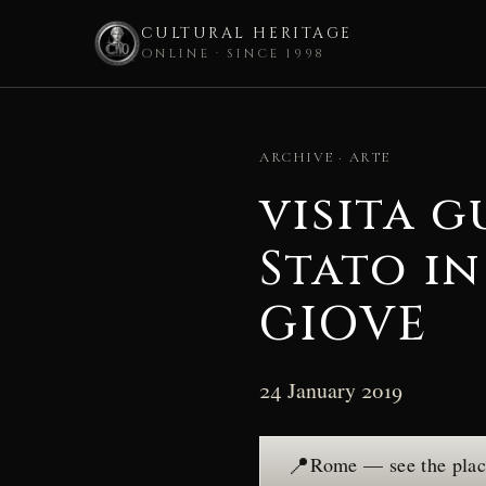
CULTURAL HERITAGE
ONLINE · SINCE 1998
Skip
to
ARCHIVE · ARTE
content
visita g
Stato i
GIOVE
24 January 2019
📍
Rome — see the pla