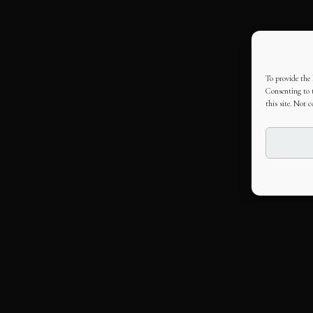
To provide the 
Consenting to t
this site. Not 