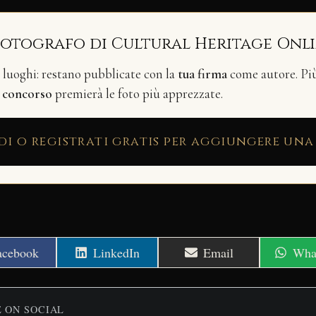
fotografo di Cultural Heritage Onl
i luoghi: restano pubblicate con la
tua firma
come autore. Più 
n
concorso
premierà le foto più apprezzate.
di o registrati gratis per aggiungere una
hare
Share
Share
Shar
acebook
LinkedIn
Email
Wha
n
on
on
on
E ON SOCIAL