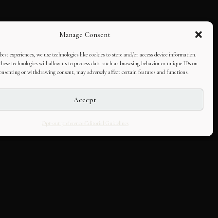
Manage Consent
best experiences, we use technologies like cookies to store and/or access device information.
hese technologies will allow us to process data such as browsing behavior or unique IDs on
consenting or withdrawing consent, may adversely affect certain features and functions.
Accept
Opt-out preferences
Editorial Guidelines