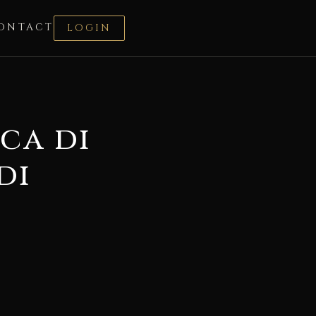
ONTACT
LOGIN
eca di
di