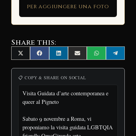
per aggiungere una foto
Share this:
Share
Share
Share
Share
Share
Share
X
Facebook
LinkedIn
Email
WhatsApp
Telegra
on
on
on
on
on
on
(Twitter)
📋 COPY & SHARE ON SOCIAL