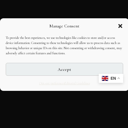
Manage Consent
To provide the best experiences, we use technologies like cookies to store and/or access
device information. Consenting to these technologies will allow us to process data such as
browsing behavior or unique IDs on this site. Not consenting or withdrawing consent, may
adversely affect certain features and functions.
Accept
EN
Opt-out preferences
Editorial Guidelines