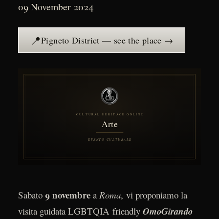
09 November 2024
📍
Pigneto District — see the place →
9 novembre
Sabato
a
Roma
, vi proponiamo la
visita guidata LGBTQIA friendly
OmoGirando