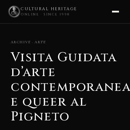
CULTURAL HERITAGE
ONLINE · SINCE 1998
Skip
to
ARCHIVE · ARTE
content
Visita Guidata
d’arte
contemporane
e queer al
Pigneto