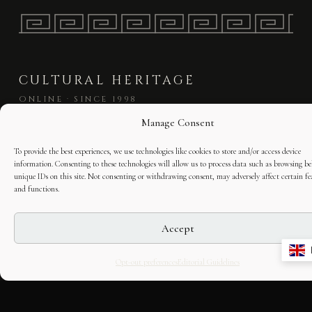
CULTURAL HERITAGE
ONLINE · SINCE 1998
Manage Consent
An editorial project on Italian and
To provide the best experiences, we use technologies like cookies to store and/or access device
European cultural heritage, operated by
information. Consenting to these technologies will allow us to process data such as browsing be
OASIS Tech LLC. Building a curated
unique IDs on this site. Not consenting or withdrawing consent, may adversely affect certain fe
and functions.
discovery structure around historic places,
stories, and venues.
Accept
Opt-out preferences
Editorial Guidelines
READ
PARTNER