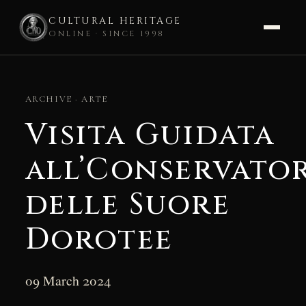
CULTURAL HERITAGE
ONLINE · SINCE 1998
Skip
to
ARCHIVE · ARTE
content
Visita Guidata
all’Conservato
delle Suore
Dorotee
09 March 2024