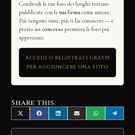
Condividi le tue foto dei luoghi: restano
pubblicate con la
tua firma
come autore.
Più vengono viste, più ti fai conoscere — e
presto un
concorso
premierà le foto più
apprezzate.
Accedi o registrati gratis
per aggiungere una foto
Share this:
Share
Share
Share
Share
Share
Share
X
Facebook
LinkedIn
Email
WhatsApp
Telegra
on
on
on
on
on
on
(Twitter)