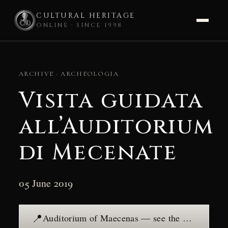
CULTURAL HERITAGE
ONLINE · SINCE 1998
Skip
to
ARCHIVE · ARCHEOLOGIA
content
Visita guidata
all’Auditorium
di Mecenate
05 June 2019
📍
Auditorium of Maecenas — see the place →