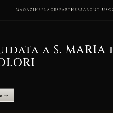
MAGAZINE
PLACES
PARTNERS
ABOUT US
C
uidata a S. MARIA 
OLORI
ce →