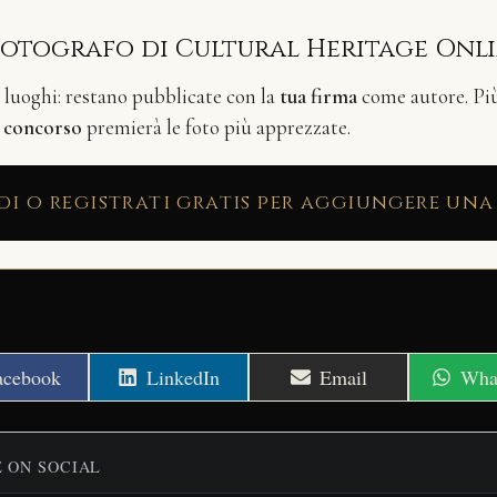
fotografo di Cultural Heritage Onl
i luoghi: restano pubblicate con la
tua firma
come autore. Più 
n
concorso
premierà le foto più apprezzate.
di o registrati gratis per aggiungere una
hare
Share
Share
Shar
acebook
LinkedIn
Email
Wha
n
on
on
on
E ON SOCIAL