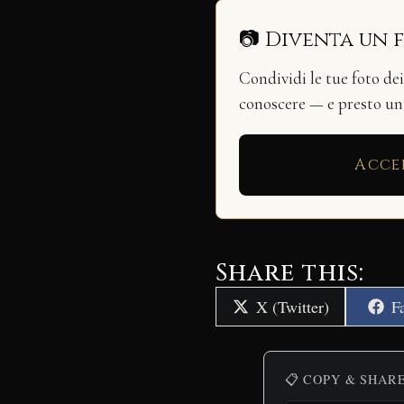
📷 Diventa un 
Condividi le tue foto de
conoscere — e presto u
Acce
Share this:
Share
S
X (Twitter)
F
on
o
📋 COPY & SHAR