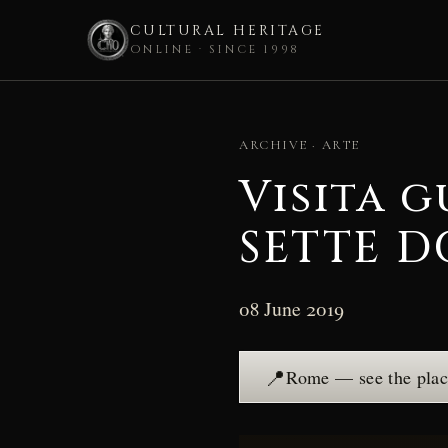
CULTURAL HERITAGE
ONLINE · SINCE 1998
Skip
to
ARCHIVE · ARTE
content
Visita g
SETTE D
08 June 2019
📍
Rome — see the pla