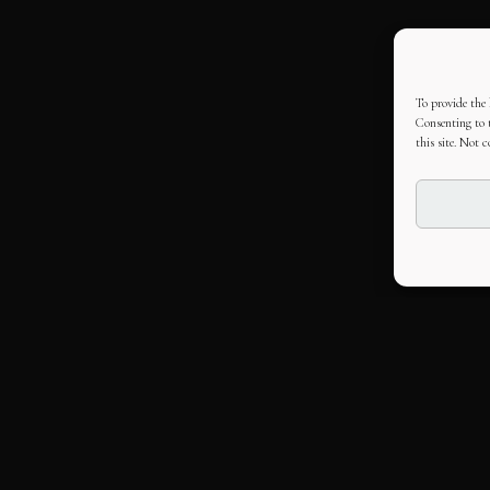
To provide the 
Consenting to t
this site. Not 