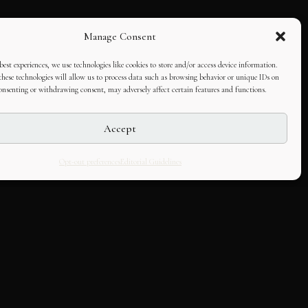
Manage Consent
best experiences, we use technologies like cookies to store and/or access device information.
hese technologies will allow us to process data such as browsing behavior or unique IDs on
consenting or withdrawing consent, may adversely affect certain features and functions.
Accept
Opt-out preferences
Editorial Guidelines