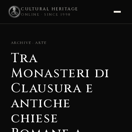
CULTURAL HERITAGE
ONLINE · SINCE 1998
Skip
to
ARCHIVE · ARTE
content
Tra
Monasteri di
Clausura e
antiche
chiese