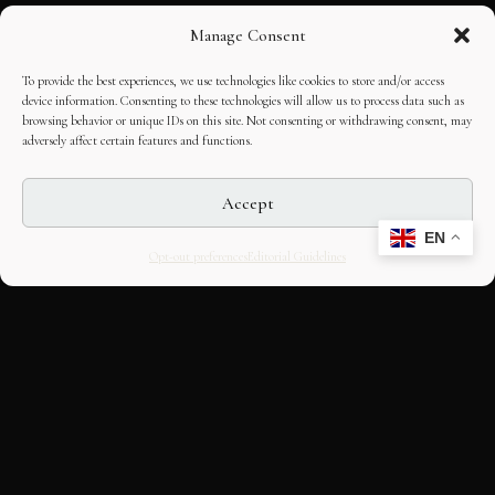
Manage Consent
To provide the best experiences, we use technologies like cookies to store and/or access
device information. Consenting to these technologies will allow us to process data such as
browsing behavior or unique IDs on this site. Not consenting or withdrawing consent, may
adversely affect certain features and functions.
Accept
EN
Opt-out preferences
Editorial Guidelines