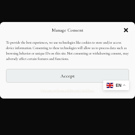
Manage Consent
To provide the best experiences, we use technologies like cookies to store and/or access
device information. Consenting to these technologies will allow us to process data such as
browsing behavior or unique IDs on this site. Not consenting or withdrawing consent, may
adversely affect certain features and functions.
Accept
EN
Opt-out preferences
Editorial Guidelines