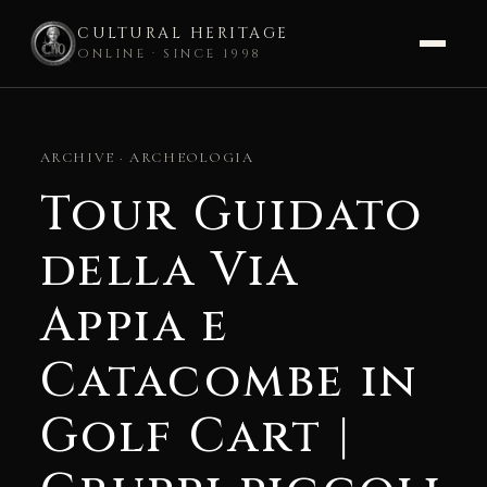
CULTURAL HERITAGE
ONLINE · SINCE 1998
Skip
to
ARCHIVE · ARCHEOLOGIA
content
Tour Guidato
della Via
Appia e
Catacombe in
Golf Cart |