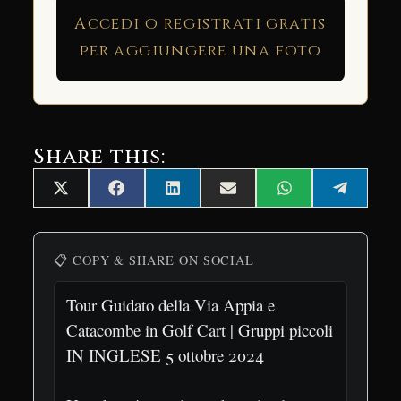
Accedi o registrati gratis
per aggiungere una foto
Share this:
Share
Share
Share
Share
Share
Share
X
Facebook
LinkedIn
Email
WhatsApp
Telegra
on
on
on
on
on
on
(Twitter)
📋 COPY & SHARE ON SOCIAL