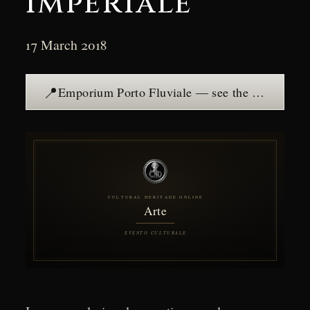
imperiale
17 March 2018
📍
Emporium Porto Fluviale — see the place →