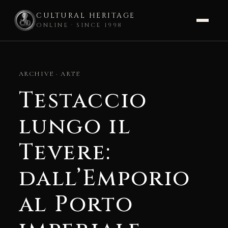
CULTURAL HERITAGE
ONLINE · SINCE 1998
Skip
to
ARCHIVE · ARTE
content
Testaccio
lungo il
Tevere:
dall’Emporio
al Porto