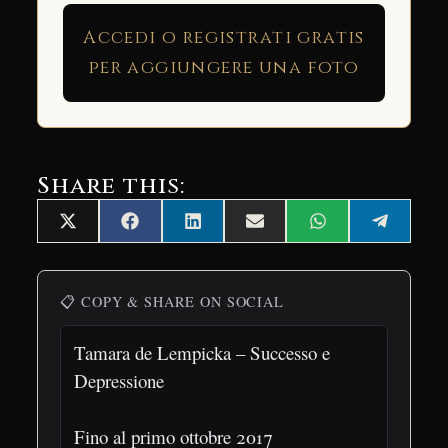
Accedi o registrati gratis
per aggiungere una foto
Share this:
Share
Share
Share
Share
Share
Share
X
Facebook
LinkedIn
Email
WhatsApp
Telegra
on
on
on
on
on
on
(Twitter)
📋 COPY & SHARE ON SOCIAL