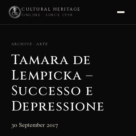
CULTURAL HERITAGE
ONLINE · SINCE 1998
Skip
to
ARCHIVE · ARTE
content
Tamara de
Lempicka –
Successo e
Depressione
30 September 2017