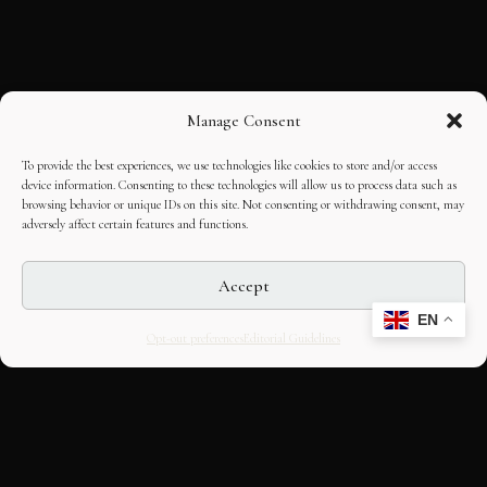
Manage Consent
To provide the best experiences, we use technologies like cookies to store and/or access
device information. Consenting to these technologies will allow us to process data such as
browsing behavior or unique IDs on this site. Not consenting or withdrawing consent, may
adversely affect certain features and functions.
Accept
EN
Opt-out preferences
Editorial Guidelines