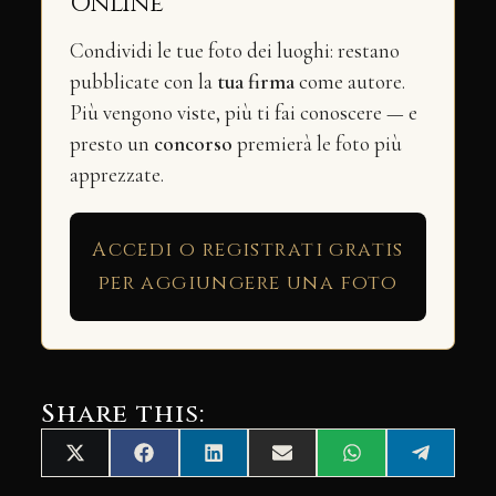
Online
Condividi le tue foto dei luoghi: restano
pubblicate con la
tua firma
come autore.
Più vengono viste, più ti fai conoscere — e
presto un
concorso
premierà le foto più
apprezzate.
Accedi o registrati gratis
per aggiungere una foto
Share this:
Share
Share
Share
Share
Share
Share
X
Facebook
LinkedIn
Email
WhatsApp
Telegra
on
on
on
on
on
on
(Twitter)