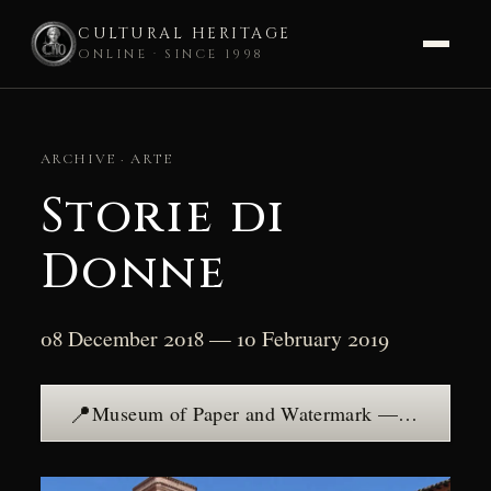
CULTURAL HERITAGE
ONLINE · SINCE 1998
Skip
to
ARCHIVE · ARTE
content
Storie di
Donne
08 December 2018 — 10 February 2019
📍
Museum of Paper and Watermark — see the place →