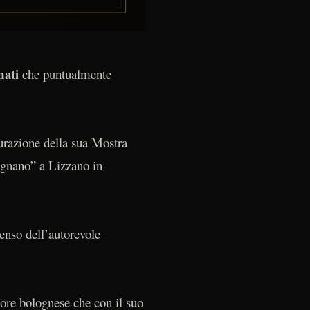
nati
che puntualmente
gurazione della sua Mostra
ignano” a Lizzano in
enso dell’autorevole
tore bolognese che con il suo