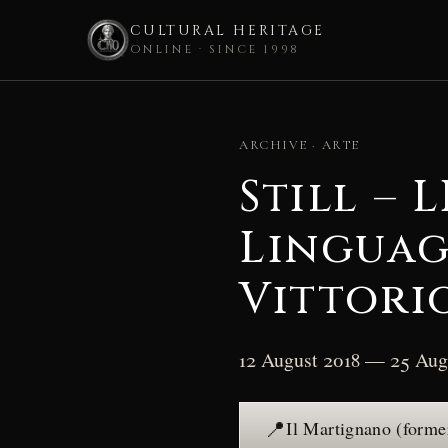
CULTURAL HERITAGE
ONLINE · SINCE 1998
Skip
to
ARCHIVE · ARTE
content
Still – 
Linguag
Vittori
12 August 2018 — 25 Aug
📍
Il Martignano (forme