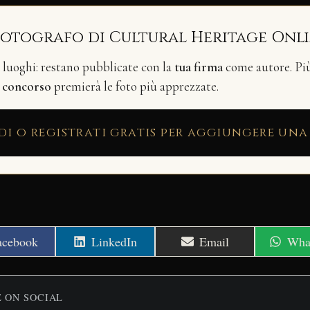
fotografo di Cultural Heritage Onl
i luoghi: restano pubblicate con la
tua firma
come autore. Più 
n
concorso
premierà le foto più apprezzate.
di o registrati gratis per aggiungere una
hare
Share
Share
Shar
acebook
LinkedIn
Email
Wha
n
on
on
on
E ON SOCIAL