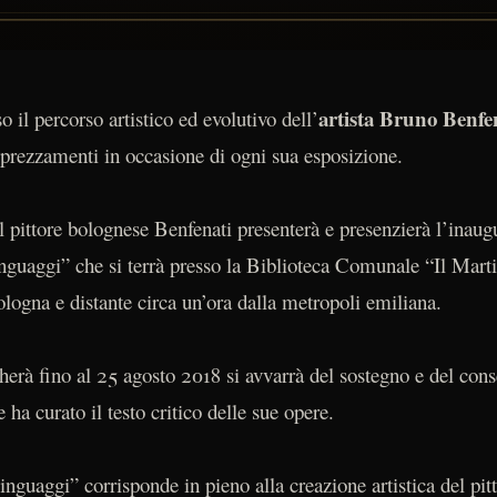
artista Bruno Benfe
il percorso artistico ed evolutivo dell’
pprezzamenti in occasione di ogni sua esposizione.
l pittore bolognese Benfenati presenterà e presenzierà l’inau
nguaggi” che si terrà presso la Biblioteca Comunale “Il Mart
ologna e distante circa un’ora dalla metropoli emiliana.
herà fino al 25 agosto 2018 si avvarrà del sostegno e del cons
 ha curato il testo critico delle sue opere.
nguaggi” corrisponde in pieno alla creazione artistica del pit