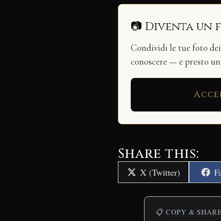
📷 Diventa un 
Condividi le tue foto de
conoscere — e presto u
Acce
Share this:
Share
S
X (Twitter)
F
on
o
📋 COPY & SHAR