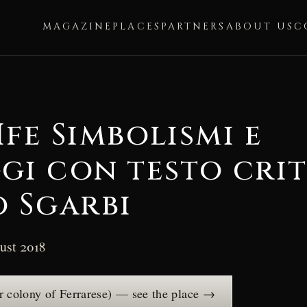
MAGAZINE
PLACES
PARTNERS
ABOUT US
C
LIfe Simbolismi e
gi con testo crit
o Sgarbi
ust 2018
r colony of Ferrarese) — see the place →