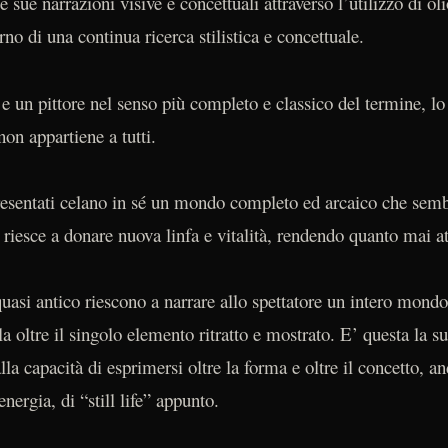
e sue narrazioni visive e concettuali attraverso l’utilizzo di ol
rno di una continua ricerca stilistica e concettuale.
 e un pittore nel senso più completo e classico del termine, l
non appartiene a tutti.
resentati celano in sé un mondo completo ed arcaico che semb
a riesce a donare nuova linfa e vitalità, rendendo quanto mai at
uasi antico riescono a narrare allo spettatore un intero mondo a
la oltre il singolo elemento ritratto e mostrato. E’ questa la s
lla capacità di esprimersi oltre la forma e oltre il concetto, an
energia, di “still life” appunto.