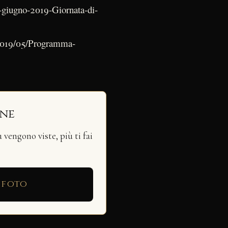
6-giugno-2019-Giornata-di-
s/2019/05/Programma-
ine
vengono viste, più ti fai
 foto