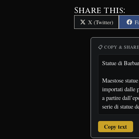
Share this:
Share
S
X (Twitter)
F
on
o
📋 COPY & SHAR
Copy text