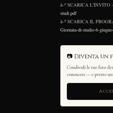
â–º SCARICA L'INVITO
studi.pdf
â–º SCARICA IL PRO
Giornata-di-studio-6-giugno
📷 Diventa un 
Condividi le tue foto de
conoscere — e presto u
Acce