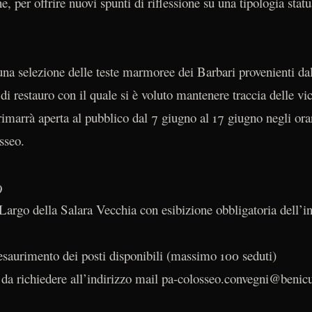
ne, per offrire nuovi spunti di riflessione su una tipologia stat
una selezione delle teste marmoree dei Barbari provenienti dal
di restauro con il quale si è voluto mantenere traccia delle vici
arrà aperta al pubblico dal 7 giugno al 17 giugno negli orar
sseo.
9
Largo della Salara Vecchia con esibizione obbligatoria dell’in
esaurimento dei posti disponibili (massimo 100 seduti)
da richiedere all’indirizzo mail pa-colosseo.convegni@benicul