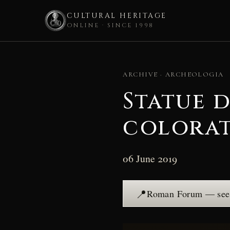
CULTURAL HERITAGE
ONLINE · SINCE 1998
Skip
to
ARCHIVE · ARCHEOLOGIA
content
Statue d
colorati
06 June 2019
📍
Roman Forum — see 