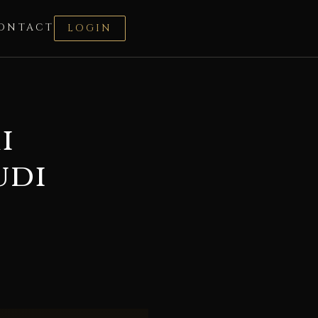
ONTACT
LOGIN
i
udi