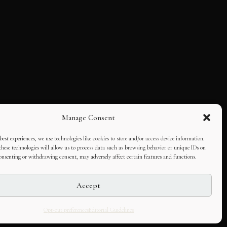
Manage Consent
best experiences, we use technologies like cookies to store and/or access device information.
hese technologies will allow us to process data such as browsing behavior or unique IDs on
consenting or withdrawing consent, may adversely affect certain features and functions.
Accept
Opt-out preferences
Editorial Guidelines