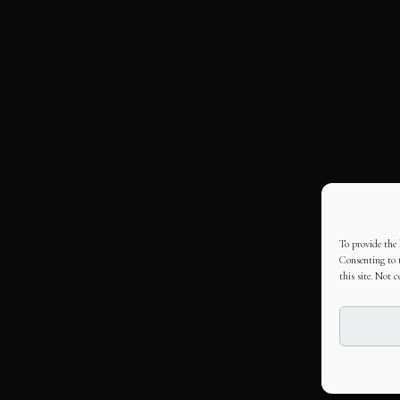
To provide the 
Consenting to t
this site. Not 