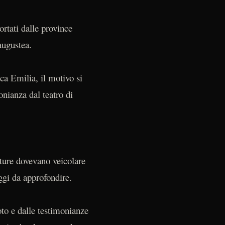
ortati dalle province
augustea.
ica Emilia, il motivo si
onianza dal teatro di
lture dovevano veicolare
ggi da approfondire.
oto e dalle testimonianze