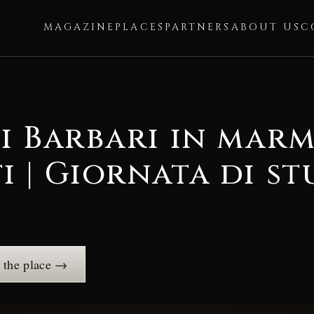
MAGAZINE
PLACES
PARTNERS
ABOUT US
C
i Barbari in marm
 | Giornata di st
the place →