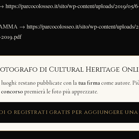
 →
https://parcocolosseo.it/sito/wp-content/uploads/2019/05/
GRAMMA →
https://parcocolosseo.it/sito/wp-content/upload
-2019.pdf
fotografo di Cultural Heritage Onl
i luoghi: restano pubblicate con la
tua firma
come autore. Più 
n
concorso
premierà le foto più apprezzate.
di o registrati gratis per aggiungere una