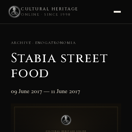
CULTURAL HERITAGE
ONLINE · SINCE 1998
Skip
to
ARCHIVE · ENOGATRONOMIA
content
Stabia street
food
09 June 2017 — 11 June 2017