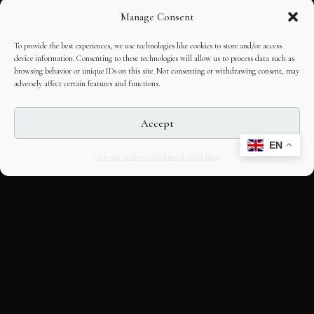
Manage Consent
To provide the best experiences, we use technologies like cookies to store and/or access
device information. Consenting to these technologies will allow us to process data such as
browsing behavior or unique IDs on this site. Not consenting or withdrawing consent, may
adversely affect certain features and functions.
Accept
EN
Opt-out preferences
Editorial Guidelines