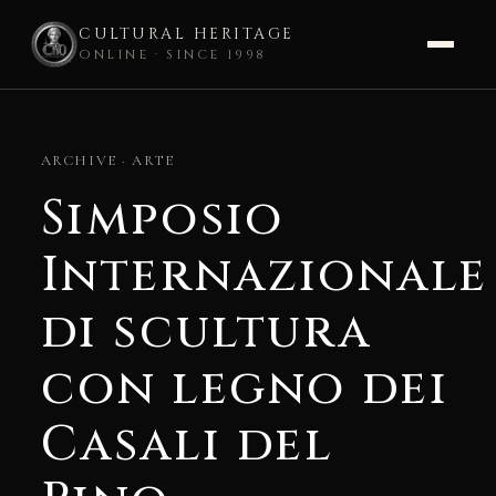
CULTURAL HERITAGE
ONLINE · SINCE 1998
Skip
to
ARCHIVE · ARTE
content
Simposio
Internazionale
di scultura
con legno dei
Casali del