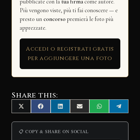
pubblicate con la
tua firma
come autore.
Più vengono viste, più ti fai conoscere — e
presto un
concorso
premierà le foto più
apprezzate.
Accedi o registrati gratis
per aggiungere una foto
Share this:
Share
Share
Share
Share
Share
Share
X
Facebook
LinkedIn
Email
WhatsApp
Telegra
on
on
on
on
on
on
(Twitter)
📋 COPY & SHARE ON SOCIAL