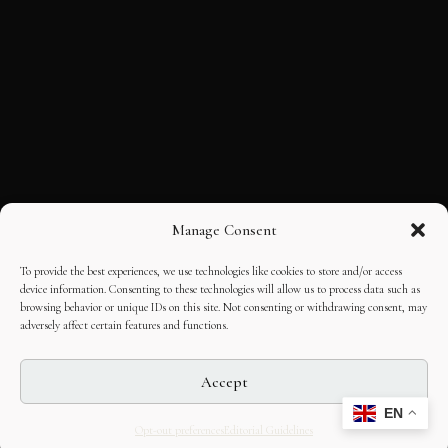
Manage Consent
To provide the best experiences, we use technologies like cookies to store and/or access
device information. Consenting to these technologies will allow us to process data such as
browsing behavior or unique IDs on this site. Not consenting or withdrawing consent, may
adversely affect certain features and functions.
Accept
EN
Opt-out preferences
Editorial Guidelines