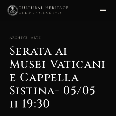
CULTURAL HERITAGE
ONLINE · SINCE 1998
Skip
to
ARCHIVE · ARTE
content
Serata ai
Musei Vaticani
e Cappella
Sistina- 05/05
h 19:30