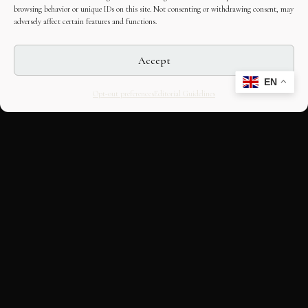
browsing behavior or unique IDs on this site. Not consenting or withdrawing consent, may
adversely affect certain features and functions.
Accept
EN
Opt-out preferences
Editorial Guidelines
CULTURAL HERITAGE
ONLINE · SINCE 1998