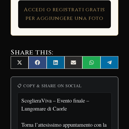
Accedi o registrati gratis
per aggiungere una foto
Share this:
Share
Share
Share
Share
Share
Share
X
Facebook
LinkedIn
Email
WhatsApp
Telegra
on
on
on
on
on
on
(Twitter)
📋 COPY & SHARE ON SOCIAL