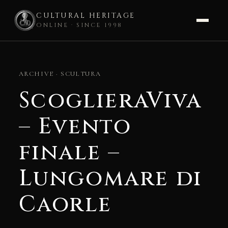
CULTURAL HERITAGE
ONLINE · SINCE 1998
Skip
to
ARCHIVE · SCULTURA
content
ScoglieraViva
– Evento
finale –
Lungomare di
Caorle