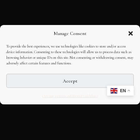
Manage Consent
To provide the best experiences, we use technologies like cookies to store and/or access
device information. Consenting to these technologies will allow us to process data such as
browsing behavior or unique IDs on this site. Not consenting or withdrawing consent, may
adversely affect certain features and functions.
Accept
EN
Opt-out preferences
Editorial Guidelines