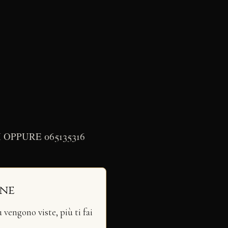
OPPURE 065135316
ine
vengono viste, più ti fai