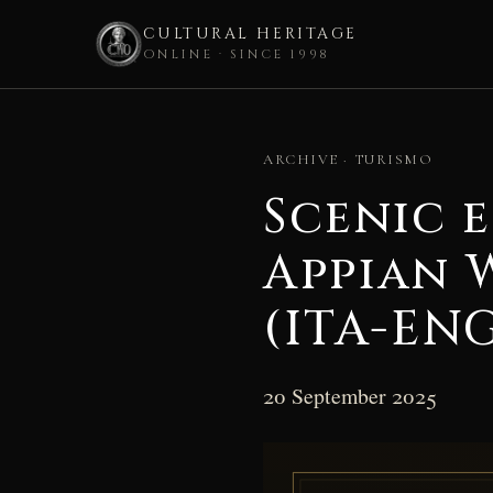
CULTURAL HERITAGE
ONLINE · SINCE 1998
Skip
to
ARCHIVE · TURISMO
content
Scenic 
Appian 
(ITA-EN
20 September 2025