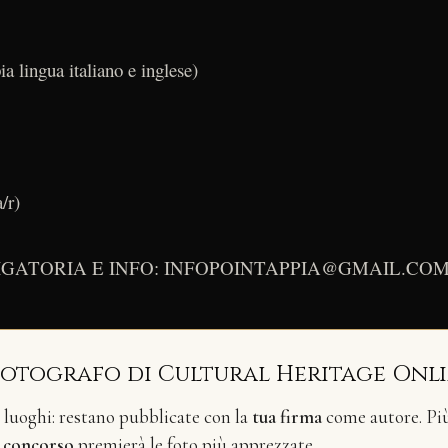
a lingua italiano e inglese)
/r)
ATORIA E INFO: INFOPOINTAPPIA@GMAIL.COM 
fotografo di Cultural Heritage Onl
i luoghi: restano pubblicate con la
tua firma
come autore. Più 
n
concorso
premierà le foto più apprezzate.