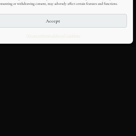
consenting or withdrawing consent, may adversely affect certain features and functions.
Accept
Opt-out preferences
Editorial Guidelines
LLABORATE
HOUSE