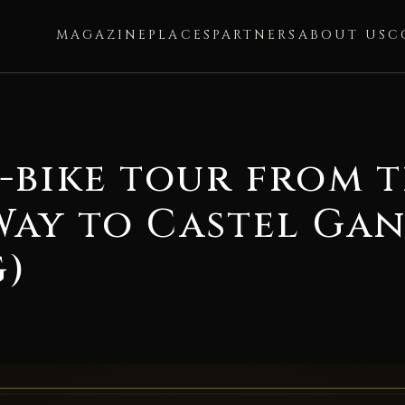
MAGAZINE
PLACES
PARTNERS
ABOUT US
C
e-bike tour from 
Way to Castel Ga
G)