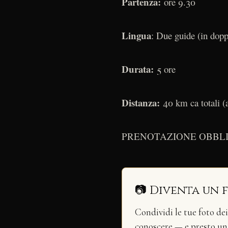
Partenza:
ore 9.30
Lingua
: Due guide (in doppi
Durata:
5 ore
Distanza:
40 km ca totali (a
PRENOTAZIONE OBBLIG
📷 Diventa un 
Condividi le tue foto de
conoscere — e presto u