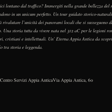
 bici lontano dal traffico? Immergiti nella grande bellezza 
fondono in un unicum perfetto. Un tour guidato storico-natural
farà rivalutare l’unicità dei panorami locali che si susseguon
. Una storia tutta da vivere nata nel 312 aC per le legioni r
ri, cristiani e intellettuali. Un’ Eterna Appia Antica da scopri
o tra storia e leggenda.
Centro Servizi Appia AnticaVia Appia Antica, 60