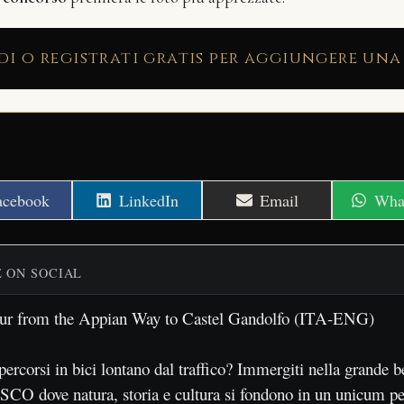
di o registrati gratis per aggiungere una
hare
Share
Share
Shar
acebook
LinkedIn
Email
Wha
n
on
on
on
E ON SOCIAL