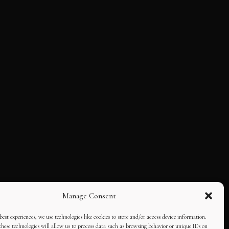
Manage Consent
best experiences, we use technologies like cookies to store and/or access device information.
hese technologies will allow us to process data such as browsing behavior or unique IDs on