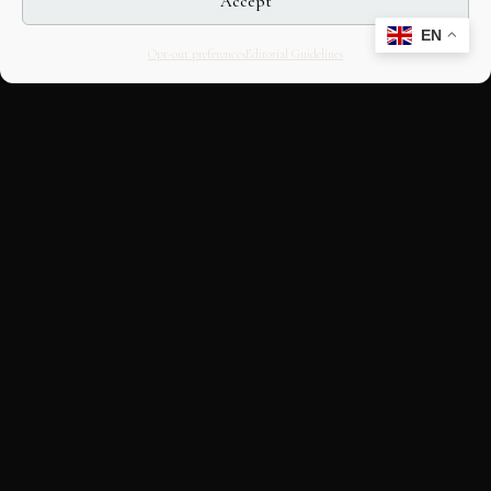
Accept
EN
Opt-out preferences
Editorial Guidelines
CULTURAL HERITAGE
ONLINE · SINCE 1998
An editorial project on Italian and
European cultural heritage, operated by