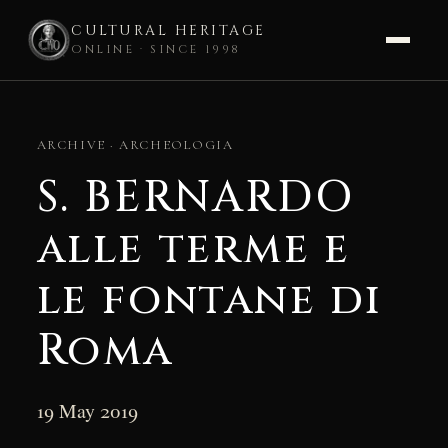
CULTURAL HERITAGE
ONLINE · SINCE 1998
Skip
to
ARCHIVE · ARCHEOLOGIA
content
S. BERNARDO
alle terme e
le fontane di
Roma
19 May 2019