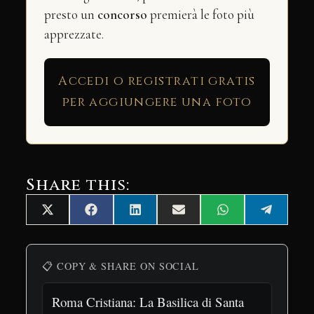
presto un
concorso
premierà le foto più
apprezzate.
Accedi o registrati gratis
per aggiungere una foto
Share this:
Share
Share
Share
Share
Share
Share
X
Facebook
LinkedIn
Email
WhatsApp
Telegra
on
on
on
on
on
on
(Twitter)
📋 COPY & SHARE ON SOCIAL