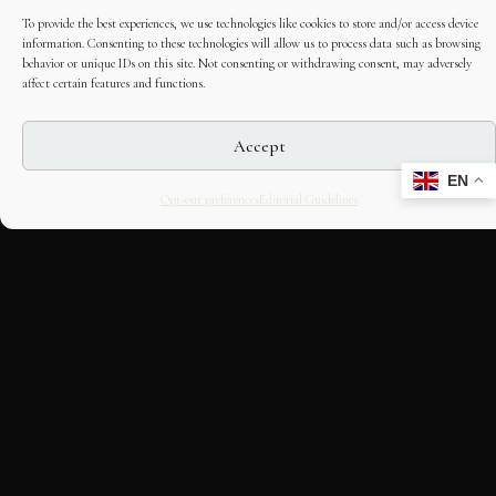
To provide the best experiences, we use technologies like cookies to store and/or access device
information. Consenting to these technologies will allow us to process data such as browsing
behavior or unique IDs on this site. Not consenting or withdrawing consent, may adversely
affect certain features and functions.
Accept
EN
Opt-out preferences
Editorial Guidelines
CULTURAL HERITAGE
ONLINE · SINCE 1998
An editorial project on Italian and
European cultural heritage, operated by
OASIS Tech LLC. Building a curated
discovery structure around historic places,
stories, and venues.