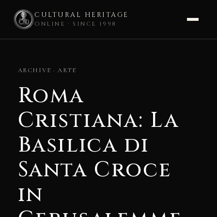
CULTURAL HERITAGE
ONLINE · SINCE 1998
Skip
to
ARCHIVE · ARTE
content
Roma
Cristiana: La
Basilica di
Santa Croce
in