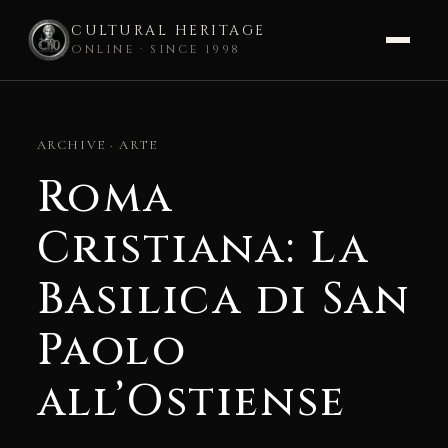
CULTURAL HERITAGE
ONLINE · SINCE 1998
Skip
to
ARCHIVE · ARTE
content
Roma
Cristiana: La
Basilica di San
Paolo
all’Ostiense