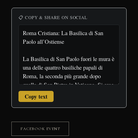
on
on
on
on
on
on
(Twitter)
📋 COPY & SHARE ON SOCIAL
Copy text
FACEBOOK EVENT