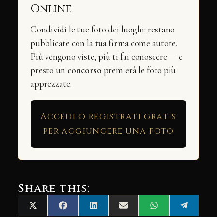
Online
Condividi le tue foto dei luoghi: restano
pubblicate con la
tua firma
come autore.
Più vengono viste, più ti fai conoscere — e
presto un
concorso
premierà le foto più
apprezzate.
Accedi o registrati gratis
per aggiungere una foto
Share this:
Share
Share
Share
Share
Share
Share
X
Facebook
LinkedIn
Email
WhatsApp
Telegra