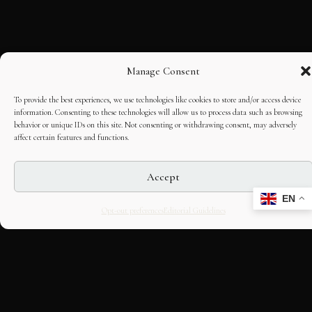
Manage Consent
To provide the best experiences, we use technologies like cookies to store and/or access device
information. Consenting to these technologies will allow us to process data such as browsing
behavior or unique IDs on this site. Not consenting or withdrawing consent, may adversely
affect certain features and functions.
Accept
EN
Opt-out preferences
Editorial Guidelines
CULTURAL HERITAGE
ONLINE · SINCE 1998
An editorial project on Italian and