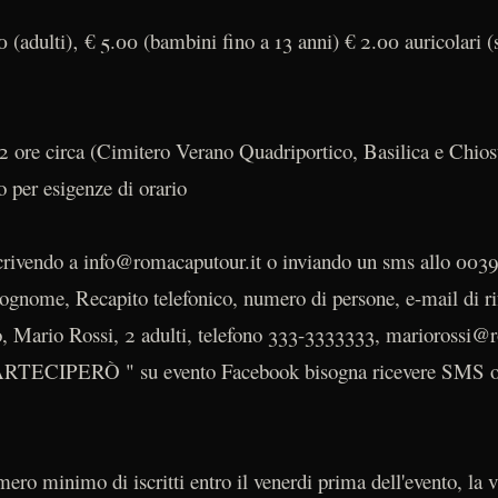
 (adulti)‚ € 5.00 (bambini fino a 13 anni) € 2.00 auricolari (
2 ore circa (Cimitero Verano Quadriportico, Basilica e Chios
o per esigenze di orario
crivendo a info@romacaputour.it o inviando un sms allo 00
ognome, Recapito telefonico, numero di persone, e-mail di ri
o, Mario Rossi, 2 adulti, telefono 333-3333333, mariorossi@r
PARTECIPERÒ " su evento Facebook bisogna ricevere SMS o
ero minimo di iscritti entro il venerdi prima dell'evento, la v