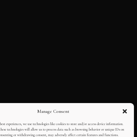
Manage Consent
best experiences, we use technologies like cookies to store and/or access device information.
hese technologies will allow us to process data such as browsing behavior or unique IDs on
consenting or withdrawing consent, may adversely affect certain features and functions.